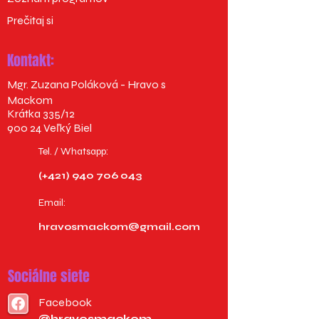
Prečitaj si
Kontakt:
Mgr. Zuzana Poláková - Hravo s
Mackom
Krátka 335/12
900 24 Veľký Biel
Tel. / Whatsapp:
(+421) 940 706 043
Email:
hravosmackom@gmail.com
Sociálne siete
Facebook
@hravosmackom