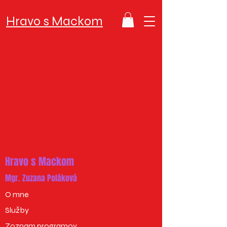
Hravo s Mackom
Hravo s Mackom
Mgr. Zuzana Poláková
O mne
Služby
Zoznam programov