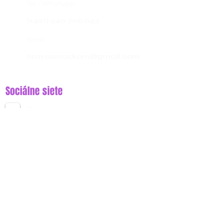
Tel. / Whatsapp:
(+421) 940 706 043
Email:
hravosmackom@gmail.com
Sociálne siete
Facebook
@hravosmackom
Instagram
@hravosmackom
TikTok
@hravosmackom
YouTube