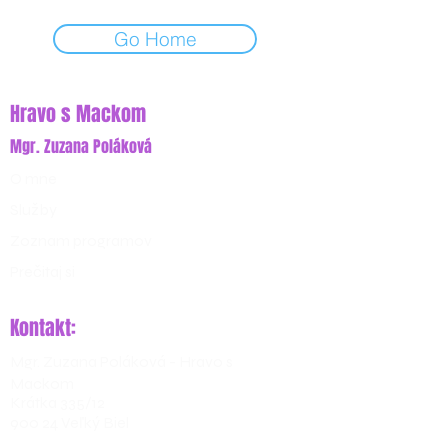
Go Home
Hravo s Mackom
Mgr. Zuzana Poláková
O mne
Služby
Zoznam programov
Prečitaj si
Kontakt:
Mgr. Zuzana Poláková - Hravo s
Mackom
Krátka 335/12
900 24 Veľký Biel